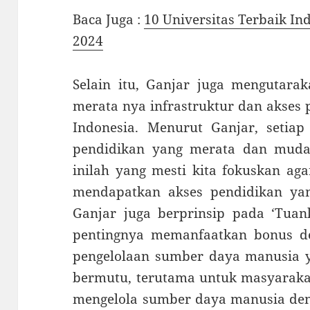
Baca Juga :
10 Universitas Terbaik In
2024
Selain itu, Ganjar juga mengutara
merata nya infrastruktur dan akses 
Indonesia. Menurut Ganjar, setiap
pendidikan yang merata dan mudah
inilah yang mesti kita fokuskan ag
mendapatkan akses pendidikan ya
Ganjar juga berprinsip pada ‘Tuan
pentingnya memanfaatkan bonus de
pengelolaan sumber daya manusia y
bermutu, terutama untuk masyaraka
mengelola sumber daya manusia den