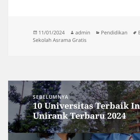
Diposkan
Penulis
Kategori
11/01/2024
admin
Pendidikan
pada
Sekolah Asrama Gratis
Navigasi
pos
SEBELUMNYA
10 Universitas Terbaik I
Pos
Unirank Terbaru 2024
sebelumnya: