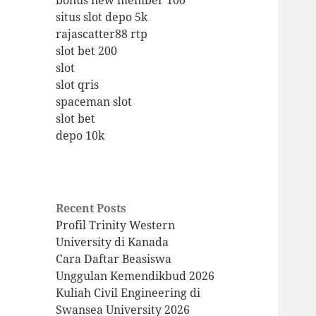
bonus new member 100
situs slot depo 5k
rajascatter88 rtp
slot bet 200
slot
slot qris
spaceman slot
slot bet
depo 10k
Recent Posts
Profil Trinity Western
University di Kanada
Cara Daftar Beasiswa
Unggulan Kemendikbud 2026
Kuliah Civil Engineering di
Swansea University 2026