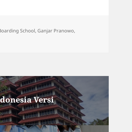
Tag
Boarding School
,
Ganjar Pranowo
,
ndonesia Versi