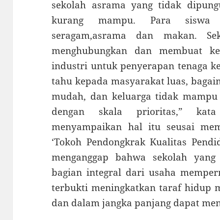
sekolah asrama yang tidak dipung
kurang mampu. Para siswa j
seragam,asrama dan makan. Se
menghubungkan dan membuat ker
industri untuk penyerapan tenaga k
tahu kepada masyarakat luas, bagaim
mudah, dan keluarga tidak mampu
dengan skala prioritas,” kat
menyampaikan hal itu seusai mem
‘Tokoh Pendongkrak Kualitas Pendid
menganggap bahwa sekolah yang 
bagian integral dari usaha memper
terbukti meningkatkan taraf hidup 
dan dalam jangka panjang dapat me