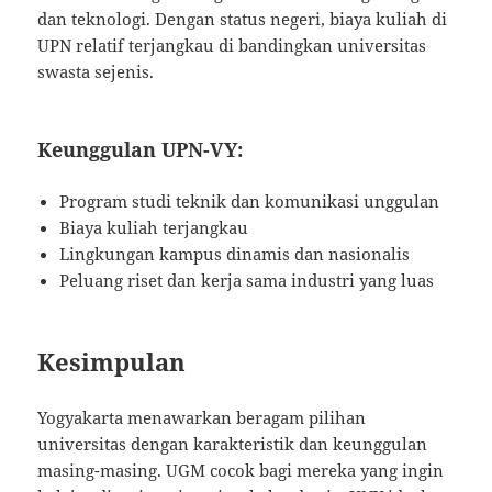
dan teknologi. Dengan status negeri, biaya kuliah di
UPN relatif terjangkau di bandingkan universitas
swasta sejenis.
Keunggulan UPN-VY:
Program studi teknik dan komunikasi unggulan
Biaya kuliah terjangkau
Lingkungan kampus dinamis dan nasionalis
Peluang riset dan kerja sama industri yang luas
Kesimpulan
Yogyakarta menawarkan beragam pilihan
universitas dengan karakteristik dan keunggulan
masing-masing. UGM cocok bagi mereka yang ingin