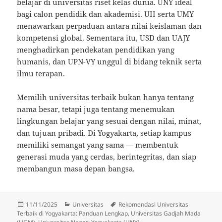
belajar di universitas riset kelas dunia. UNY ideal
bagi calon pendidik dan akademisi. UII serta UMY
menawarkan perpaduan antara nilai keislaman dan
kompetensi global. Sementara itu, USD dan UAJY
menghadirkan pendekatan pendidikan yang
humanis, dan UPN-VY unggul di bidang teknik serta
ilmu terapan.
Memilih universitas terbaik bukan hanya tentang
nama besar, tetapi juga tentang menemukan
lingkungan belajar yang sesuai dengan nilai, minat,
dan tujuan pribadi. Di Yogyakarta, setiap kampus
memiliki semangat yang sama — membentuk
generasi muda yang cerdas, berintegritas, dan siap
membangun masa depan bangsa.
Diposkan
Kategori
Tag
11/11/2025
Universitas
Rekomendasi Universitas
pada
Terbaik di Yogyakarta: Panduan Lengkap
,
Universitas Gadjah Mada