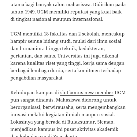
utama bagi banyak calon mahasiswa. Didirikan pada
tahun 1949, UGM memiliki reputasi yang kuat baik
di tingkat nasional maupun internasional.
UGM memiliki 18 fakultas dan 2 sekolah, mencakup
hampir semua bidang studi, mulai dari ilmu sosial
dan humaniora hingga teknik, kedokteran,
pertanian, dan sains. Universitas ini juga dikenal
karena kualitas riset yang tinggi, kerja sama dengan
berbagai lembaga dunia, serta komitmen terhadap
pengabdian masyarakat.
Kehidupan kampus di
slot bonus new member
UGM
pun sangat dinamis. Mahasiswa didorong untuk
berorganisasi, berwirausaha, serta mengembangkan
inovasi melalui kegiatan ilmiah maupun sosial.
Lokasinya yang berada di Bulaksumur, Sleman,
menjadikan kampus ini pusat aktivitas akademik
dan kebudayaan di Yogyakarta.