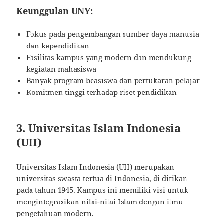
Keunggulan UNY:
Fokus pada pengembangan sumber daya manusia
dan kependidikan
Fasilitas kampus yang modern dan mendukung
kegiatan mahasiswa
Banyak program beasiswa dan pertukaran pelajar
Komitmen tinggi terhadap riset pendidikan
3. Universitas Islam Indonesia
(UII)
Universitas Islam Indonesia (UII) merupakan
universitas swasta tertua di Indonesia, di dirikan
pada tahun 1945. Kampus ini memiliki visi untuk
mengintegrasikan nilai-nilai Islam dengan ilmu
pengetahuan modern.