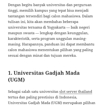
Dengan begitu banyak universitas dan perguruan
tinggi, memilih kampus yang tepat bisa menjadi
tantangan tersendiri bagi calon mahasiswa. Dalam
tulisan ini, kita akan membahas beberapa
universitas ternama di Yogyakarta — baik negeri
maupun swasta — lengkap dengan keunggulan,
karakteristik, serta program unggulan masing-
masing. Harapannya, panduan ini dapat membantu
calon mahasiswa menentukan pilihan yang paling
sesuai dengan minat dan tujuan mereka.
1. Universitas Gadjah Mada
(UGM)
Sebagai salah satu universitas
slot server thailand
tertua dan paling prestisius di Indonesia,
Universitas Gadjah Mada (UGM) merupakan pilihan