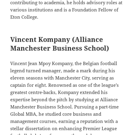
contributing to academia, he holds advisory roles at
various institutions and is a Foundation Fellow of
Eton College.
Vincent Kompany (Alliance
Manchester Business School)
Vincent Jean Mpoy Kompany, the Belgian football
legend turned manager, made a mark during his
eleven seasons with Manchester City, serving as
captain for eight. Renowned as one of the league’s
greatest centre-backs, Kompany extended his
expertise beyond the pitch by studying at Alliance
Manchester Business School. Pursuing a part-time
Global MBA, he studied core business and
management courses, earning a reputation with a
stellar dissertation on enhancing Premier League