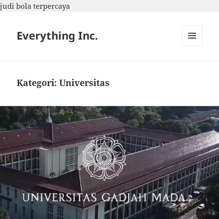
judi bola terpercaya
Everything Inc.
MENU
DAN
WIDGET
Kategori:
Universitas