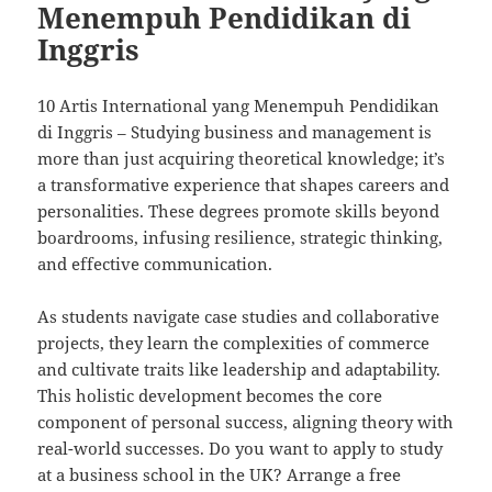
Menempuh Pendidikan di
Inggris
10 Artis International yang Menempuh Pendidikan
di Inggris – Studying business and management is
more than just acquiring theoretical knowledge; it’s
a transformative experience that shapes careers and
personalities. These degrees promote skills beyond
boardrooms, infusing resilience, strategic thinking,
and effective communication.
As students navigate case studies and collaborative
projects, they learn the complexities of commerce
and cultivate traits like leadership and adaptability.
This holistic development becomes the core
component of personal success, aligning theory with
real-world successes. Do you want to apply to study
at a business school in the UK? Arrange a free