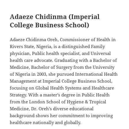
Adaeze Chidinma (Imperial
College Business School)
Adaeze Chidinma Oreh, Commissioner of Health in
Rivers State, Nigeria, is a distinguished Family
physician, Public health specialist, and Universal
health care advocate. Graduating with a Bachelor of
Medicine, Bachelor of Surgery from the University
of Nigeria in 2003, she pursued International Health
Management at Imperial College Business School,
focusing on Global Health Systems and Healthcare
Strategy. With a master’s degree in Public Health
from the London School of Hygiene & Tropical
Medicine, Dr. Oreh’s diverse educational
background shows her commitment to improving
healthcare nationally and globally.