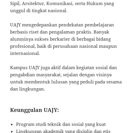
Sipil, Arsitektur, Komunikasi, serta Hukum yang
unggul di tingkat nasional.
UAJY mengedepankan pendekatan pembelajaran
berbasis riset dan pengalaman praktis. Banyak
alumninya sukses berkarier di berbagai bidang
profesional, baik di perusahaan nasional maupun
internasional.
Kampus UAJY juga aktif dalam kegiatan sosial dan
pengabdian masyarakat, sejalan dengan visinya
untuk membentuk lulusan yang peduli pada sesama
dan lingkungan.
Keunggulan UAJY:
Program studi teknik dan sosial yang kuat
Lingkungan akademik yang disiplin dan etis