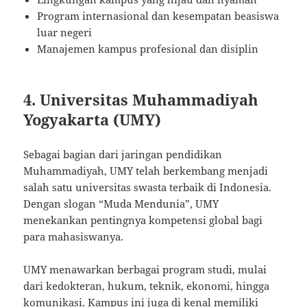
Program internasional dan kesempatan beasiswa
luar negeri
Manajemen kampus profesional dan disiplin
4. Universitas Muhammadiyah
Yogyakarta (UMY)
Sebagai bagian dari jaringan pendidikan
Muhammadiyah, UMY telah berkembang menjadi
salah satu universitas swasta terbaik di Indonesia.
Dengan slogan “Muda Mendunia”, UMY
menekankan pentingnya kompetensi global bagi
para mahasiswanya.
UMY menawarkan berbagai program studi, mulai
dari kedokteran, hukum, teknik, ekonomi, hingga
komunikasi. Kampus ini juga di kenal memiliki