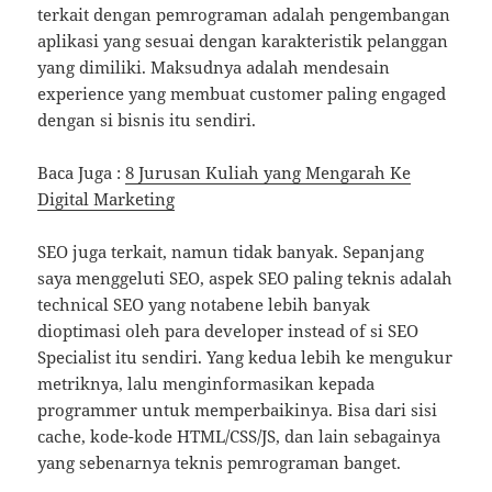
terkait dengan pemrograman adalah pengembangan
aplikasi yang sesuai dengan karakteristik pelanggan
yang dimiliki. Maksudnya adalah mendesain
experience yang membuat customer paling engaged
dengan si bisnis itu sendiri.
Baca Juga :
8 Jurusan Kuliah yang Mengarah Ke
Digital Marketing
SEO juga terkait, namun tidak banyak. Sepanjang
saya menggeluti SEO, aspek SEO paling teknis adalah
technical SEO yang notabene lebih banyak
dioptimasi oleh para developer instead of si SEO
Specialist itu sendiri. Yang kedua lebih ke mengukur
metriknya, lalu menginformasikan kepada
programmer untuk memperbaikinya. Bisa dari sisi
cache, kode-kode HTML/CSS/JS, dan lain sebagainya
yang sebenarnya teknis pemrograman banget.