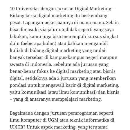
10 Universitas dengan Jurusan Digital Marketing –
Bidang kerja digital marketing itu berkembang
pesat. Lapangan pekerjaannya di mana-mana. Selain
bisa dimasuki via jalur otodidak seperti yang saya
lakukan, kamu juga bisa menempuh kursus singkat
dulu (beberapa bulan) atau bahkan mengambil
kuliah di bidang digital marketing yang mulai
banyak tersebar di kampus-kampus negeri maupun
swasta di Indonesia. Sebelum ada jurusan yang
benar-benar fokus ke digital marketing atau bisnis
digital, setidaknya ada 2 jurusan yang memberikan
pondasi untuk mengawali karir di digital marketing,
yaitu komunikasi (atau ilmu komunikasi) dan bisnis
– yang di antaranya mempelajari marketing.
Bagaimana dengan jurusan pemrograman seperti
ilmu komputer di UGM atau teknik informatika di
UI/ITB? Untuk aspek marketing, yang terutama